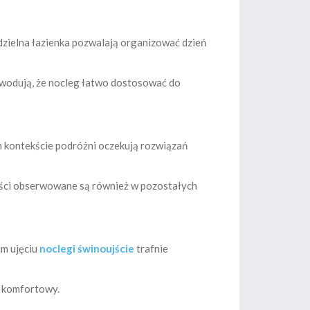
dzielna łazienka pozwalają organizować dzień
owodują, że nocleg łatwo dostosować do
 kontekście podróżni oczekują rozwiązań
ości obserwowane są również w pozostałych
im ujęciu
noclegi świnoujście
trafnie
j komfortowy.