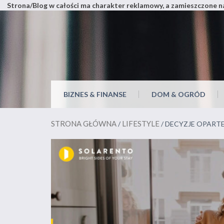
Strona/Blog w całości ma charakter reklamowy, a zamieszczone na
Skip
to
content
Miejsce pełne wszystkiego
BIZNES & FINANSE
DOM & OGRÓD
STRONA GŁÓWNA
LIFESTYLE
/
/ DECYZJE OPART