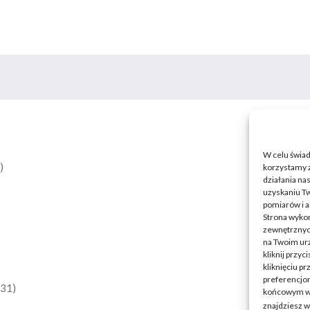
W celu świa
)
korzystamy z
działania nas
uzyskaniu Tw
pomiarów i a
Strona wykor
zewnętrznych
na Twoim ur
kliknij przy
kliknięciu p
preferencjom
(31)
końcowym w w
znajdziesz 