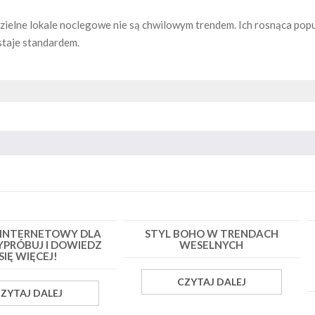
ielne lokale noclegowe nie są chwilowym trendem. Ich rosnąca popul
staje standardem.
 INTERNETOWY DLA
STYL BOHO W TRENDACH
YPRÓBUJ I DOWIEDZ
WESELNYCH
SIĘ WIĘCEJ!
CZYTAJ DALEJ
ZYTAJ DALEJ