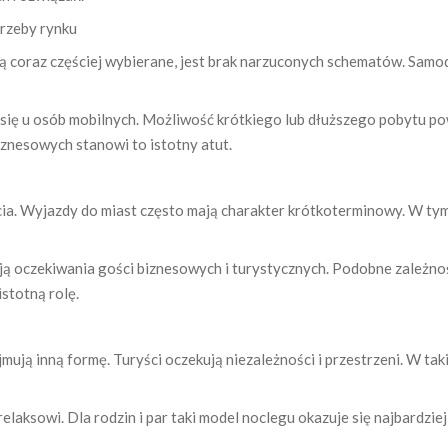
rzeby rynku
 coraz częściej wybierane, jest brak narzuconych schematów. Samo
 się u osób mobilnych. Możliwość krótkiego lub dłuższego pobytu p
iznesowych stanowi to istotny atut.
ia. Wyjazdy do miast często mają charakter krótkoterminowy. W tym
ają oczekiwania gości biznesowych i turystycznych. Podobne zależn
stotną rolę.
ują inną formę. Turyści oczekują niezależności i przestrzeni. W tak
aksowi. Dla rodzin i par taki model noclegu okazuje się najbardzie