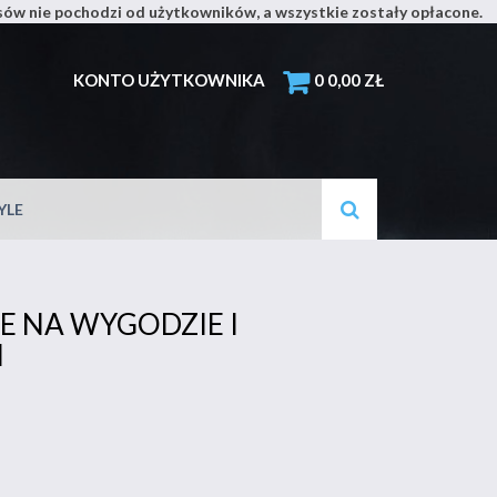
isów nie pochodzi od użytkowników, a wszystkie zostały opłacone.
ils
KONTO UŻYTKOWNIKA
0
0,00
ZŁ
YLE
E NA WYGODZIE I
I