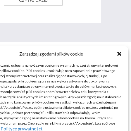
CZYTAJ DALEJ
Zarządzaj zgodami plików cookie
dczenia usług na najwyższym poziomie w ramach naszej strony internetowej
 plików cookies. Pliki cookies umożliwiają nam zapewnienie prawidłowego
zej strony internetowej oraz realizację podstawowych jej funkcji, a po
ojej zgody, pliki cookies są przez nas wykorzystywane do dokonywania
naliz korzystania ze strony internetowej, a także do celów marketingowych.
zystuje również pliki cookies podmiotów trzecich w celu korzystania z
 narzędzi analitycznych i marketingowych. Aby wyrazić zgodę na instalowanie
ządzeniu końcowym plików cookies wszystkich wskazanych wyżej kategorii
cisk "Akceptuję". Poszczególne ustawienia plików cookies możesz zmieniać po
rzycisku „Zobacz preferencje”. Jeśli ustawienia odpowiadają Twoim
, aby wyrazić zgodę na instalowanie plików cookies na Twoim urządzeniu
ybranym przez Ciebie zakresie kliknij przycisk "Akceptuję". Szczegółowe
Polityce prywatności
w
.