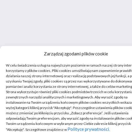
Zarządzaj zgodami plików cookie
W celu świadczenia usług na najwyższym poziomie w ramach naszej strony inte
korzystamy z plików cookies. Pliki cookies umożliwiają nam zapewnienie prawi
działania naszej strony internetowej oraz realizację podstawowych jej funkcji, a 
uzyskaniu Twojej zgody, pliki cookies są przez nas wykorzystywane do dokonywa
pomiarów i analiz korzystania ze strony internetowej, a także do celów marketi
Strona wykorzystuje również pliki cookies podmiotów trzecich w celu korzystani
zewnętrznych narzędzi analitycznych i marketingowych. Aby wyrazić zgodę na
instalowanie na Twoim urządzeniu końcowym plików cookies wszystkich wskaz
wyżej kategorii kliknij przycisk "Akceptuję". Poszczególne ustawienia plików cook
możesz zmieniać po kliknięciu przycisku „Zobacz preferencje”. Jeśli ustawienia
odpowiadają Twoim preferencjom, aby wyrazić zgodę na instalowanie plików coo
Twoim urządzeniu końcowym w wybranym przez Ciebie zakresie kliknij przycisk
Polityce prywatności
"Akceptuję". Szczegółowe znajdziesz w
.