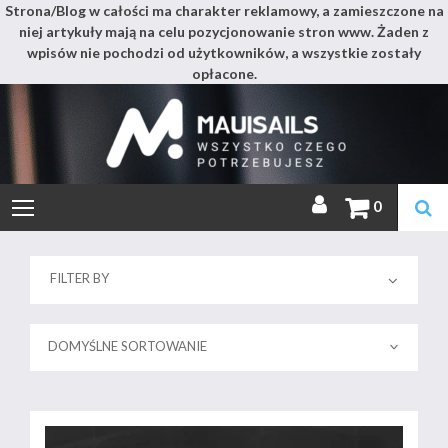
Strona/Blog w całości ma charakter reklamowy, a zamieszczone na
niej artykuły mają na celu pozycjonowanie stron www. Żaden z
wpisów nie pochodzi od użytkowników, a wszystkie zostały
opłacone.
Mauis
Skip
to
content
Miejsce pełne wszystkiego
0
FILTER BY