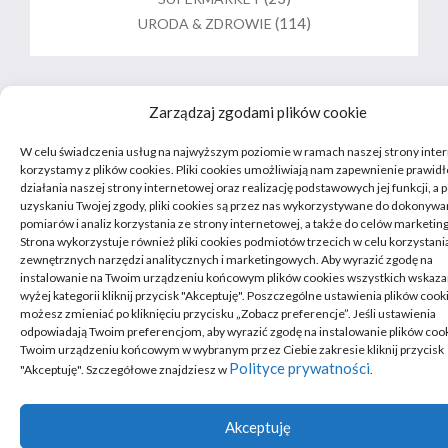
(114)
URODA & ZDROWIE
Copyright © Mauisails.pl Wszelkie prawa zastrzeżone
Zarządzaj zgodami plików cookie
phoeniixx
W celu świadczenia usług na najwyższym poziomie w ramach naszej strony inte
korzystamy z plików cookies. Pliki cookies umożliwiają nam zapewnienie prawi
działania naszej strony internetowej oraz realizację podstawowych jej funkcji, a 
uzyskaniu Twojej zgody, pliki cookies są przez nas wykorzystywane do dokonywa
pomiarów i analiz korzystania ze strony internetowej, a także do celów marketi
Strona wykorzystuje również pliki cookies podmiotów trzecich w celu korzystani
zewnętrznych narzędzi analitycznych i marketingowych. Aby wyrazić zgodę na
instalowanie na Twoim urządzeniu końcowym plików cookies wszystkich wskaz
wyżej kategorii kliknij przycisk "Akceptuję". Poszczególne ustawienia plików cook
możesz zmieniać po kliknięciu przycisku „Zobacz preferencje”. Jeśli ustawienia
odpowiadają Twoim preferencjom, aby wyrazić zgodę na instalowanie plików coo
Twoim urządzeniu końcowym w wybranym przez Ciebie zakresie kliknij przycisk
Polityce prywatności
"Akceptuję". Szczegółowe znajdziesz w
.
Akceptuję