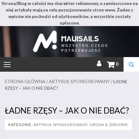
Strona/Blog w całości ma charakter reklamowy, a zamieszczone na
niej artykuły mają na celu pozycjonowanie stron www. Żaden z
wpisów nie pochodzi od użytkowników, a wszystkie zostały
opłacone.
Mauis
Skip
to
content
Miejsce pełne wszystkiego
0
STRONA GŁÓWNA
ARTYKUŁ SPONSOROWANY
/
/ ŁADNE
RZĘSY – JAK O NIE DBAĆ?
ŁADNE RZĘSY – JAK O NIE DBAĆ?
KATEGORIE:
ARTYKUŁ SPONSOROWANY
,
URODA & ZDROWIE