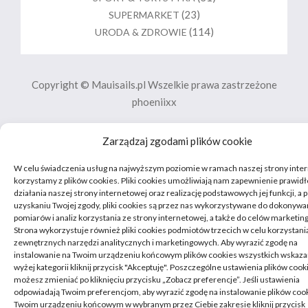
(23)
SUPERMARKET
(114)
URODA & ZDROWIE
Copyright © Mauisails.pl Wszelkie prawa zastrzeżone
phoeniixx
Zarządzaj zgodami plików cookie
W celu świadczenia usług na najwyższym poziomie w ramach naszej strony inte
korzystamy z plików cookies. Pliki cookies umożliwiają nam zapewnienie prawi
działania naszej strony internetowej oraz realizację podstawowych jej funkcji, a 
uzyskaniu Twojej zgody, pliki cookies są przez nas wykorzystywane do dokonywa
pomiarów i analiz korzystania ze strony internetowej, a także do celów marketi
Strona wykorzystuje również pliki cookies podmiotów trzecich w celu korzystani
zewnętrznych narzędzi analitycznych i marketingowych. Aby wyrazić zgodę na
instalowanie na Twoim urządzeniu końcowym plików cookies wszystkich wskaz
wyżej kategorii kliknij przycisk "Akceptuję". Poszczególne ustawienia plików cook
możesz zmieniać po kliknięciu przycisku „Zobacz preferencje”. Jeśli ustawienia
odpowiadają Twoim preferencjom, aby wyrazić zgodę na instalowanie plików coo
Twoim urządzeniu końcowym w wybranym przez Ciebie zakresie kliknij przycisk