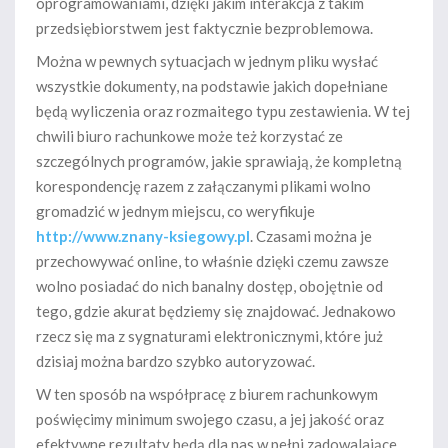
oprogramowaniami, dzięki jakim interakcja z takim
przedsiębiorstwem jest faktycznie bezproblemowa.
Można w pewnych sytuacjach w jednym pliku wysłać
wszystkie dokumenty, na podstawie jakich dopełniane
będą wyliczenia oraz rozmaitego typu zestawienia. W tej
chwili biuro rachunkowe może też korzystać ze
szczególnych programów, jakie sprawiają, że kompletną
korespondencję razem z załączanymi plikami wolno
gromadzić w jednym miejscu, co weryfikuje
http://www.znany-ksiegowy.pl
. Czasami można je
przechowywać online, to właśnie dzięki czemu zawsze
wolno posiadać do nich banalny dostęp, obojętnie od
tego, gdzie akurat będziemy się znajdować. Jednakowo
rzecz się ma z sygnaturami elektronicznymi, które już
dzisiaj można bardzo szybko autoryzować.
W ten sposób na współpracę z biurem rachunkowym
poświęcimy minimum swojego czasu, a jej jakość oraz
efektywne rezultaty będą dla nas w pełni zadowalające.