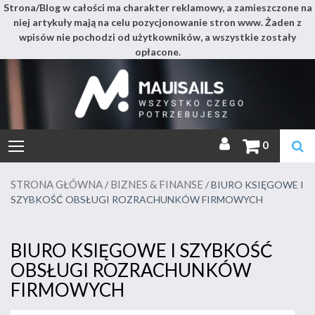
Strona/Blog w całości ma charakter reklamowy, a zamieszczone na
niej artykuły mają na celu pozycjonowanie stron www. Żaden z
wpisów nie pochodzi od użytkowników, a wszystkie zostały
opłacone.
Mauis
Skip
to
content
Miejsce pełne wszystkiego
0
STRONA GŁÓWNA
BIZNES & FINANSE
/
/ BIURO KSIĘGOWE I
SZYBKOŚĆ OBSŁUGI ROZRACHUNKÓW FIRMOWYCH
BIURO KSIĘGOWE I SZYBKOŚĆ
OBSŁUGI ROZRACHUNKÓW
FIRMOWYCH