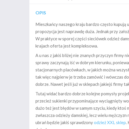
OPIS
Mieszkańcy naszego kraju bardzo często kupują u
propozycja jest naprawdę duża. Jednak przy założe
W praktyce w sporej części sieciówek odzież dams
krajach oferta jest kompleksowa.
A u nas z jakiś bliżej nie znanych przyczyn firmy
sprawy zaczynają iść w dobrym kierunku, poniewa
stacjonarnych placówkach, w jakich można wszyst
tak więc najpierw je trzeba zamówić i wówczas do
dobrze. Nawet jeśli już w sklepach jakiejś firmy 
Tutaj widać bardzo dobrze kolejne pomysły projek
przecież sukienki przypominające wyciągnięty wor
dużo też jest błędów w samym szyciu, kiedy ktoś n
zwłaszcza odzieży damskiej, lecz wielu mężczyzn
ubrań będzie jakiś sprawdzony
odzież XXL sklep
.