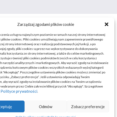
Zarządzaj zgodami plików cookie
dczenia usług na najwyższym poziomie w ramach naszej strony internetowej
 plików cookies. Pliki cookies umożliwiają nam zapewnienie prawidłowego
zej strony internetowej oraz realizację podstawowych jej funkcji, a po
ojej zgody, pliki cookies są przez nas wykorzystywane do dokonywania
naliz korzystania ze strony internetowej, a także do celów marketingowych.
zystuje również pliki cookies podmiotów trzecich w celu korzystania z
 narzędzi analitycznych i marketingowych. Aby wyrazić zgodę na instalowanie
ządzeniu końcowym plików cookies wszystkich wskazanych wyżej kategorii
cisk "Akceptuję". Poszczególne ustawienia plików cookies możesz zmieniać po
rzycisku „Zobacz preferencje”. Jeśli ustawienia odpowiadają Twoim
, aby wyrazić zgodę na instalowanie plików cookies na Twoim urządzeniu
ybranym przez Ciebie zakresie kliknij przycisk "Akceptuję". Szczegółowe
Polityce prywatności
w
.
ceptuję
Odmów
Zobacz preferencje