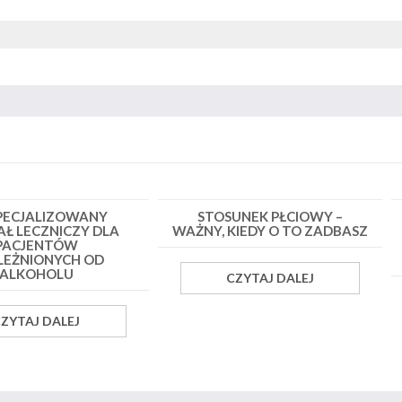
PECJALIZOWANY
STOSUNEK PŁCIOWY –
AŁ LECZNICZY DLA
WAŻNY, KIEDY O TO ZADBASZ
PACJENTÓW
LEŻNIONYCH OD
ALKOHOLU
CZYTAJ DALEJ
ZYTAJ DALEJ