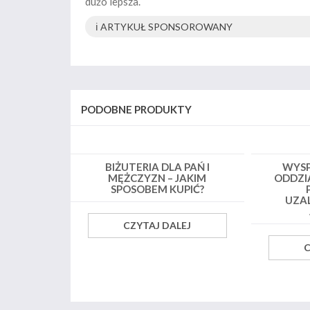
dużo lepsza.
ℹ️ ARTYKUŁ SPONSOROWANY
PODOBNE PRODUKTY
BIŻUTERIA DLA PAŃ I
WYS
MĘŻCZYZN – JAKIM
ODDZI
SPOSOBEM KUPIĆ?
UZA
CZYTAJ DALEJ
C