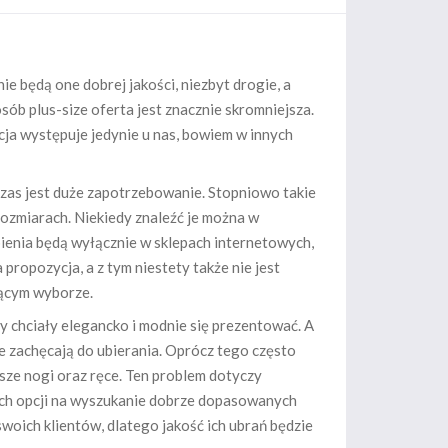
 będą one dobrej jakości, niezbyt drogie, a
sób plus-size oferta jest znacznie skromniejsza.
cja występuje jedynie u nas, bowiem w innych
y czas jest duże zapotrzebowanie. Stopniowo takie
rozmiarach. Niekiedy znaleźć je można w
pienia będą wyłącznie w sklepach internetowych,
propozycja, a z tym niestety także nie jest
ającym wyborze.
by chciały elegancko i modnie się prezentować. A
e zachęcają do ubierania. Oprócz tego często
ęższe nogi oraz ręce. Ten problem dotyczy
zych opcji na wyszukanie dobrze dopasowanych
swoich klientów, dlatego jakość ich ubrań będzie