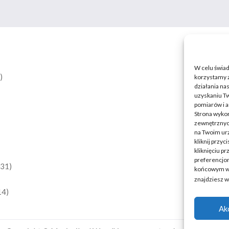
W celu świa
)
korzystamy z
działania nas
uzyskaniu Tw
pomiarów i a
Strona wykor
zewnętrznych
na Twoim ur
kliknij przy
kliknięciu p
preferencjom
(31)
końcowym w w
znajdziesz 
14)
Ak