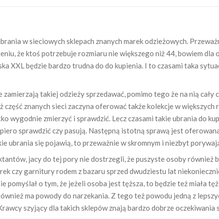
brania w sieciowych sklepach znanych marek odzieżowych. Przeważnie
niu, że ktoś potrzebuje rozmiaru nie większego niż 44, bowiem dla o
ka XXL będzie bardzo trudna do do kupienia. I to czasami taka sytua
 nie zamierzają takiej odzieży sprzedawać, pomimo tego że na nią cał
ż część znanych sieci zaczyna oferować także kolekcje w większych 
ko wygodnie zmierzyć i sprawdzić. Lecz czasami takie ubrania do ku
piero sprawdzić czy pasują. Następną istotną sprawą jest oferowana 
takie ubrania się pojawią, to przeważnie w skromnym i niezbyt poryw
tantów, jacy do tej pory nie dostrzegli, że puszyste osoby również 
ek czy garnitury rodem z bazaru sprzed dwudziestu lat niekonieczni
ie pomyślał o tym, że jeżeli osoba jest tęższa, to będzie też miała t
 również ma powody do narzekania. Z tego też powodu jedną z leps
 Krawcy szyjący dla takich sklepów znają bardzo dobrze oczekiwania 