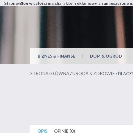
Strona/Blog w całości ma charakter reklamowy, a zamieszczone na
Skip
to
content
Miejsce pełne wszystkiego
BIZNES & FINANSE
DOM & OGRÓD
STRONA GŁÓWNA
URODA & ZDROWIE
/
/ DLACZ
OPIS
OPINIE (0)