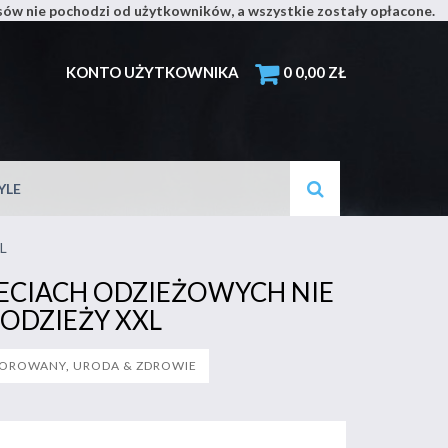
isów nie pochodzi od użytkowników, a wszystkie zostały opłacone.
ils
KONTO UŻYTKOWNIKA
0
0,00
ZŁ
YLE
L
ECIACH ODZIEŻOWYCH NIE
 ODZIEŻY XXL
SOROWANY
,
URODA & ZDROWIE