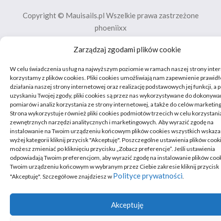
Copyright © Mauisails.pl Wszelkie prawa zastrzeżone
phoeniixx
Zarządzaj zgodami plików cookie
W celu świadczenia usług na najwyższym poziomie w ramach naszej strony inte
korzystamy z plików cookies. Pliki cookies umożliwiają nam zapewnienie prawi
działania naszej strony internetowej oraz realizację podstawowych jej funkcji, a 
uzyskaniu Twojej zgody, pliki cookies są przez nas wykorzystywane do dokonywa
pomiarów i analiz korzystania ze strony internetowej, a także do celów marketi
Strona wykorzystuje również pliki cookies podmiotów trzecich w celu korzystani
zewnętrznych narzędzi analitycznych i marketingowych. Aby wyrazić zgodę na
instalowanie na Twoim urządzeniu końcowym plików cookies wszystkich wskaz
wyżej kategorii kliknij przycisk "Akceptuję". Poszczególne ustawienia plików cook
możesz zmieniać po kliknięciu przycisku „Zobacz preferencje”. Jeśli ustawienia
odpowiadają Twoim preferencjom, aby wyrazić zgodę na instalowanie plików coo
Twoim urządzeniu końcowym w wybranym przez Ciebie zakresie kliknij przycisk
Polityce prywatności
"Akceptuję". Szczegółowe znajdziesz w
.
Akceptuję